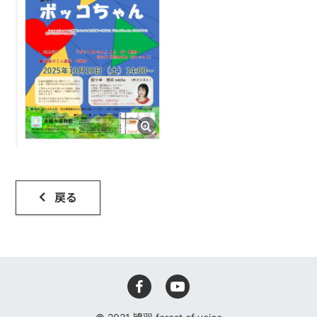
鴇羽へ
戻る