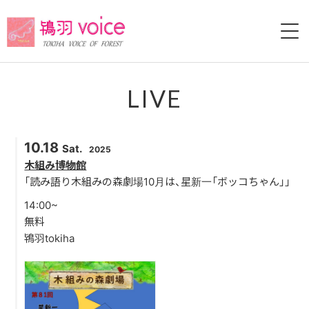
HOME
LIVE
ABOUT
10.18
Sat.
2025
LIVE
木組み博物館
「読み語り木組みの森劇場10月は、星新一「ボッコちゃん」」
VIDEO
14:00~
無料
DISCOGRAPHY
鴇羽tokiha
HISTORY
BLOG