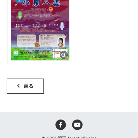
鴇羽へ
戻る