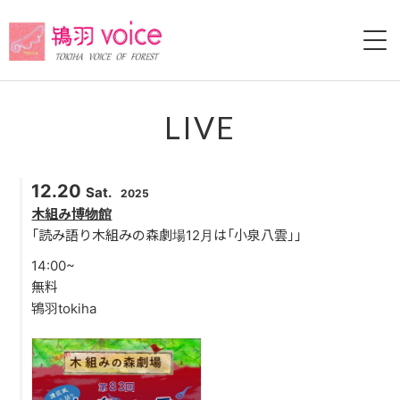
HOME
LIVE
ABOUT
12.20
Sat.
2025
LIVE
木組み博物館
「読み語り木組みの森劇場12月は「小泉八雲」」
VIDEO
14:00~
無料
DISCOGRAPHY
鴇羽tokiha
HISTORY
BLOG