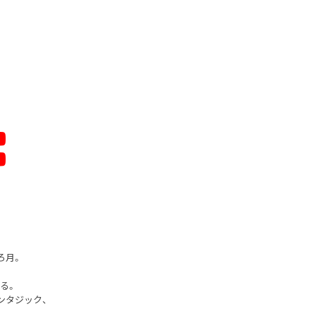
ろ月。
る。
ンタジック、