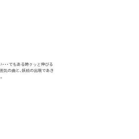
・・・でもある時ㇰッと伸びる
囲気の曲と、妖精の出現であき
。