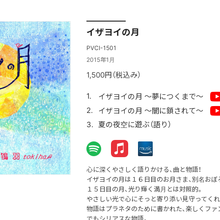
イザヨイの月
PVCI-1501
2015年1月
1,500円（税込み）
イザヨイの月 ～夢につくまで～
イザヨイの月 ～闇に鎖されて～
夏の夜空に遊ぶ（語り）
心に深くやさしく語りかける、曲と物語！
イザヨイの月は１６日目のお月さま、別名おぼ
１５日目の月、光り輝く満月とは対照的。
やさしい光で心にそっと寄り添い見守ってくれ
物語はプラネタのために書かれた、楽しくファ
でもシリアスな物語。