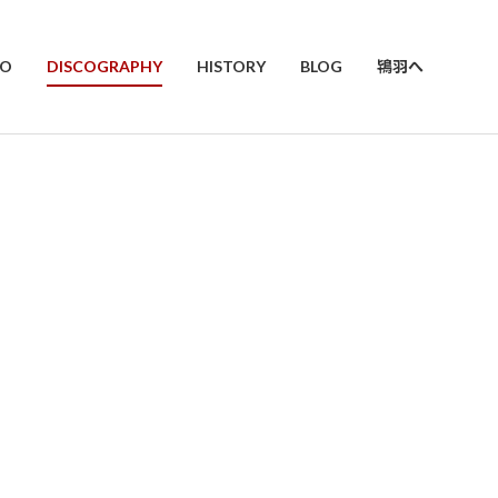
EO
DISCOGRAPHY
HISTORY
BLOG
鴇羽へ